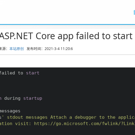
ASP.NET Core app failed to start
来源：
本站原创
发布时间：2021-3-4 11:20:6
failed to 
start
n
 during 
startup
s
' stdout messages Attach a debugger to the applic
ation visit: https://go.microsoft.com/fwlink/?Link