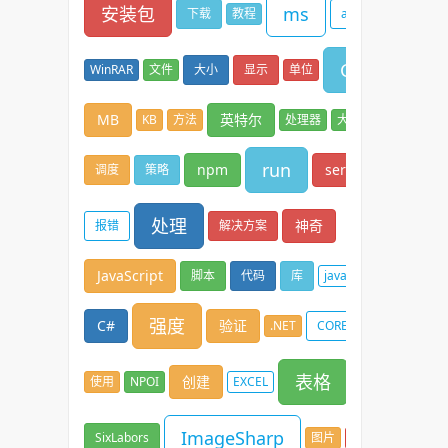
安装包
ms
下载
教程
appx
GB
WinRAR
文件
大小
显示
单位
MB
英特尔
KB
方法
处理器
大小核
run
npm
serve
调度
策略
处理
神奇
报错
解决方案
JavaScript
脚本
代码
库
javascript
强度
C#
验证
.NET
CORE
表格
创建
使用
NPOI
EXCEL
ImageSharp
SixLabors
图片
压缩