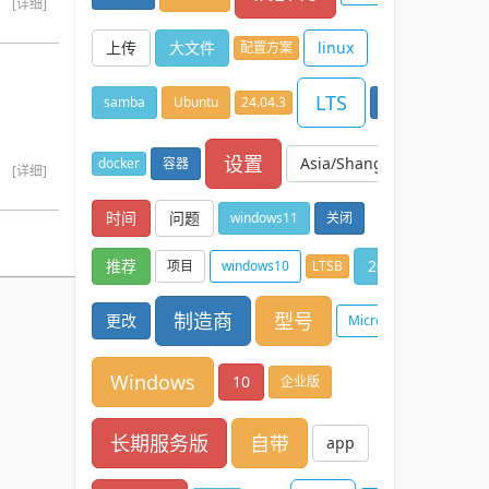
[详细]
上传
大文件
linux
配置方案
LTS
samba
Ubuntu
24.04.3
解决
设置
Asia/Shanghai
docker
容器
[详细]
时间
问题
windows11
关闭
推荐
2016
项目
windows10
LTSB
制造商
型号
更改
Microsoft
Windows
10
企业版
长期服务版
自带
app