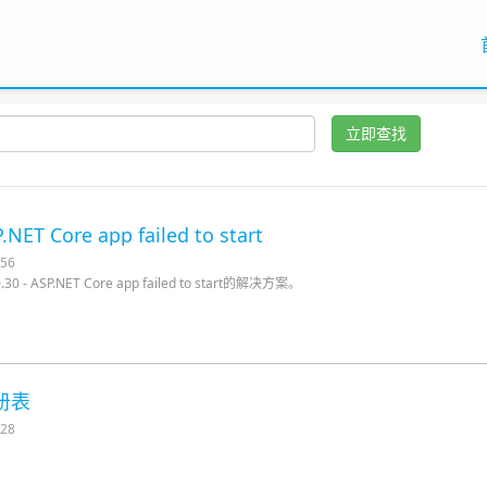
立即查找
.NET Core app failed to start
56
 - ASP.NET Core app failed to start的解决方案。
注册表
28