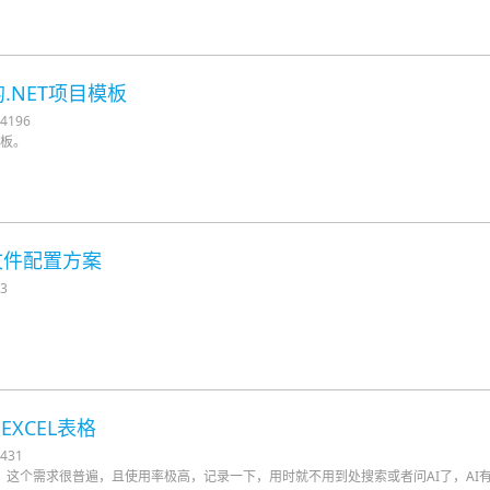
的.NET项目模板
196
模板。
传大文件配置方案
3
EXCEL表格
431
EL表格，这个需求很普遍，且使用率极高，记录一下，用时就不用到处搜索或者问AI了，AI