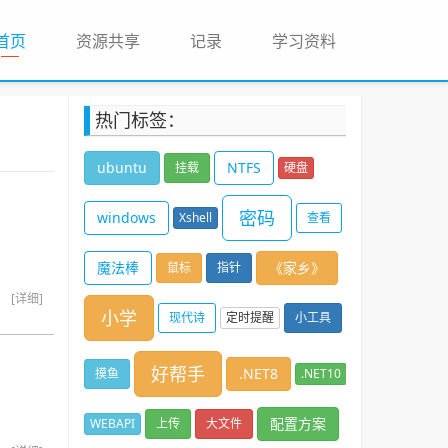
(current)
首页
资源共享
记录
学习资料
热门标签：
ubuntu
NTFS
挂载
硬盘
密码
windows
Xshell
查看
工具
魔法棒
《家乡》
鼠标
指针
[详细]
小学
现代诗
定时提醒
小工具
上班
好帮手
.NET8
摸鱼
.NET10
配置方案
WEBAPI
上传
大文件