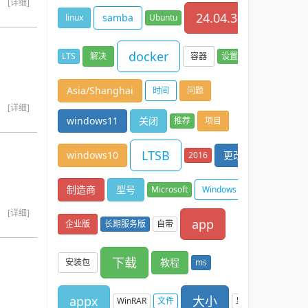
[详细]
24.04.3
samba
linux
Ubuntu
docker
LTS
解决
容器
设置
Asia/Shanghai
时间
问题
[详细]
windows11
关闭
推荐
项目
LTSB
windows10
更改
2016
制造商
型号
Microsoft
Windows
10
[详细]
app
企业版
长期服务版
自带
下载
教程
安装包
ms
appx
大小
WinRAR
文件
显示