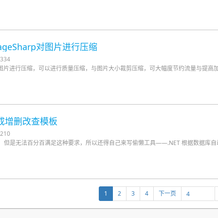
.ImageSharp对图片进行压缩
334
ageSharp对图片进行压缩，可以进行质量压缩，与图片大小裁剪压缩，可大幅度节约流量与提
生成增删改查模板
210
，但是无法百分百满足这种要求，所以还得自己来写偷懒工具——.NET 根据数据库自
1
2
3
4
下一页