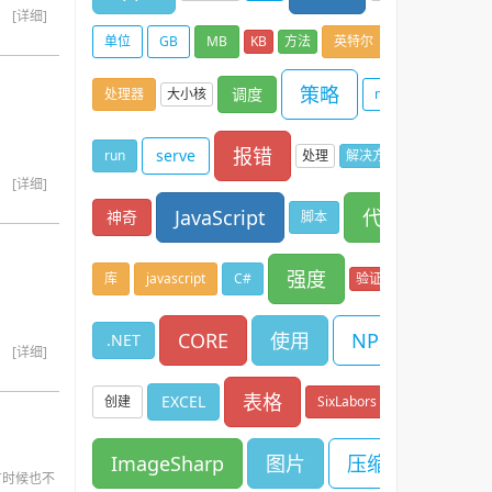
[详细]
单位
GB
MB
KB
方法
英特尔
策略
调度
处理器
大小核
npm
报错
serve
run
处理
解决方案
[详细]
JavaScript
代码
神奇
脚本
强度
库
javascript
C#
验证
CORE
使用
NPOI
.NET
[详细]
表格
EXCEL
创建
SixLabors
ImageSharp
图片
压缩
有时候也不