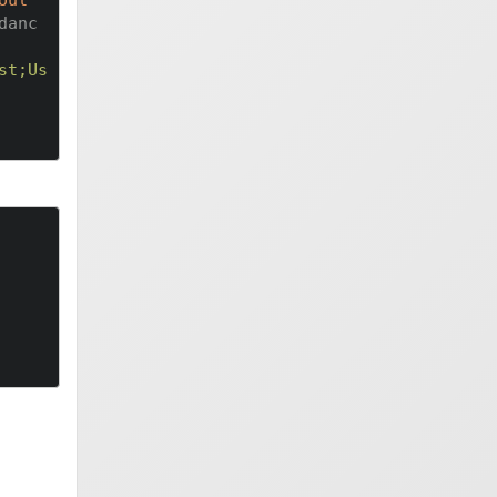
danc
st;Us