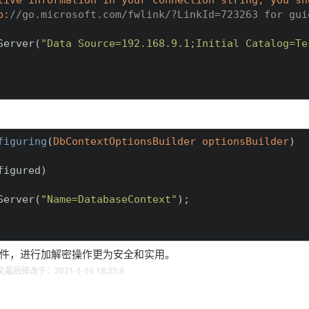
p:
//go.microsoft.com/fwlink/?LinkId=723263 for gui
Server(
"Data Source=192.168.9.1;Initial Catalog=Te
figuring
(
DbContextOptionsBuilder optionsBuilder
)
igured)

Server(
"Name=DatabaseContext"
);

件，进行加解密操作更为安全和实用。
最后修改于：2021-1-19 18:25:8