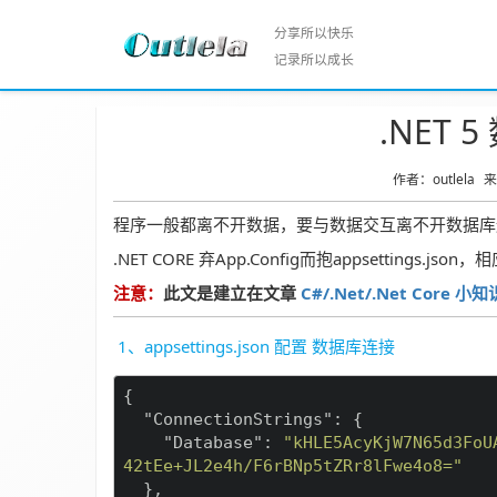
分享所以快乐
记录所以成长
.NET
作者：outlela
程序一般都离不开数据，要与数据交互离不开数据库
.NET CORE 弃App.Config而抱appsettin
注意：
此文是建立在文章
C#/.Net/.Net Core 
1、appsettings.json 配置 数据库连接
{

"ConnectionStrings"
: {

"Database"
: 
"kHLE5AcyKjW7N65d3FoU
42tEe+JL2e4h/F6rBNp5tZRr8lFwe4o8="
  },
