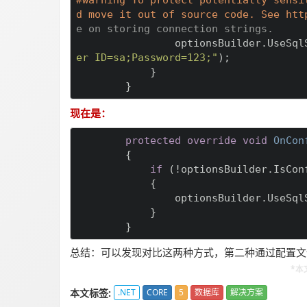
d move it out of source code. See htt
e on storing connection strings.
                optionsBuilder.UseSql
er ID=sa;Password=123;"
);

            }

        }
现在是：
protected
override
void
OnCon
        {

if
 (!optionsBuilder.IsConf
            {

                optionsBuilder.UseSql
            }

        }
总结：可以发现对比这两种方式，第二种通过配置文
*本文
本文标签:
.NET
CORE
5
数据库
解决方案