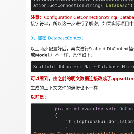
ation.GetConnectionString(
"Database"
)
注意：
Configuration.GetConnectionStr
接字符串，所以这一步进行了解密，如果实际项目中
3、加密 DatabaseContext
以上两步配置好后，再次进行Scaffold-DbConte
成Model
）不一样，具体如下：
Scaffold-DbContext Name=Database Micr
可以看到，由之前的明文数据连接改成了appsettin
生成的上下文文件的连接也不一样：
以前是：
protected
override
void
OnCon
{

if
 (!optionsBuilder.IsConf
#
warning
To protect potentially sensit