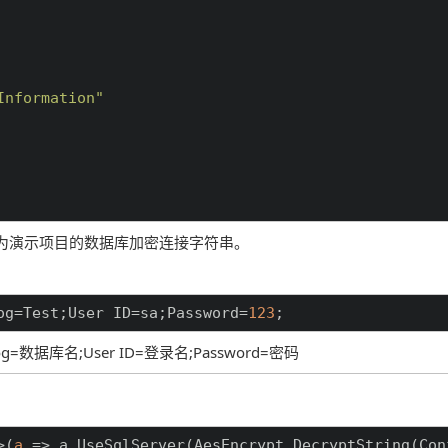
Information"
ase节点即为演示项目的数据库加密连接字符串。
og=Test;User ID=sa;Password=
123
;
log=数据库名;User ID=登录名;Password=密码
>(
a
=>
 a.UseSqlServer(AesEncrypt.DecryptString(Con