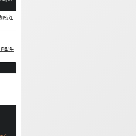
加密连
E 自动生
oul