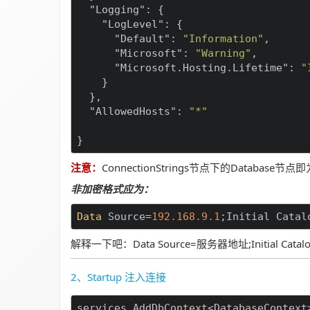
"Logging"
: {

"LogLevel"
: {

"Default"
: 
"Information"
,

"Microsoft"
: 
"Warning"
,

"Microsoft.Hosting.Lifetime"
: 
"
    }

  },

"AllowedHosts"
: 
"*"
}
注意：
ConnectionStrings节点下的Datab
非加密格式应为：
Data
 Source=
192.168.9.1
;Initial Catal
解释一下吧：Data Source=服务器地址;Initial Cata
2、Startup 注入连接
services.AddDbContext<DatabaseContext