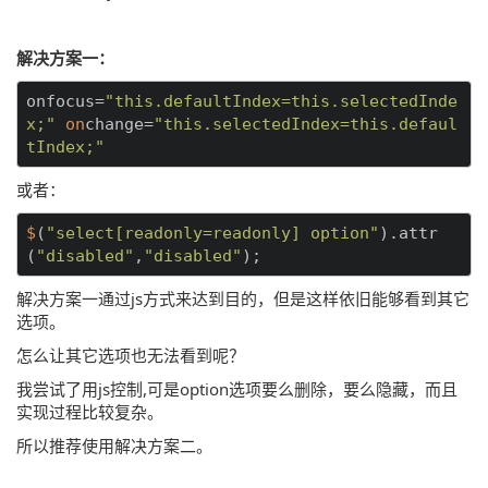
解决方案一：
onfocus
=
"this.defaultIndex=this.selectedInde
x;"
on
change=
"this.selectedIndex=this.defaul
tIndex;"
或者：
$
(
"select[readonly=readonly] option"
).attr
(
"disabled"
,
"disabled"
);
解决方案一通过js方式来达到目的，但是这样依旧能够看到其它
选项。
怎么让其它选项也无法看到呢？
我尝试了用js控制,可是option选项要么删除，要么隐藏，而且
实现过程比较复杂。
所以推荐使用解决方案二。