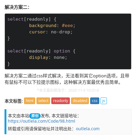
解决方案二：
select
[readonly]
 {

background
: 
#eee
;

cursor
: no-drop;

}

select
[readonly]
option
 {

display
: none;

}
解决方案二通过css样式解决，无法看到其它option选项，且带
有鼠标不可以下拉提示图标，这种解决方案最优秀且简单。
*本文最后修改于：2020-11-6 10:31:9
本文标签:
html
select
readonly
disabled
css
js
本文由本站
发布,
本文链接地址：
原创
https://outlela.com/Code/98.html
转载或引用请保留地址并注明出处：
outlela.com